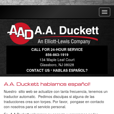
T
o
g
g
l
e
n
a
CALL FOR 24-HOUR SERVICE
v
856-863-1919
i
134 Maple Leaf Court
g
Glassboro, NJ 08028
a
•
CONTACT US
HABLAS ESPAÑOL?
t
i
A.A. Duckett hablamos español!
o
n
Nuestro sitio web se actualize con tanta frecuencia, tenemos un
traductor automatic. Pedimos disculpas si alguna de las
traducciones crea son torpes. Por favor, pongase en contacto
con nosotros para el servicio personal.